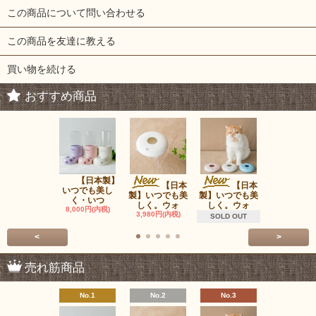
この商品について問い合わせる
この商品を友達に教える
買い物を続ける
おすすめ商品
【日本製】
ウォ
【日本
【日本
いつでも美し
ータンク（
製】いつでも美
製】いつでも美
く・いつ
は含みま
しく。ウォ
しく。ウォ
8,000円(内税)
980円(内税
3,980円(内税)
SOLD OUT
<
>
売れ筋商品
No.1
No.2
No.3
No.4