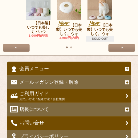
【日本製】
ＯＰＰＯ P
【日本
【日本
いつでも美し
Carrie
製】いつでも美
製】いつでも美
く・いつ
22,000円(内
しく。ウォ
しく。ウォ
8,000円(内税)
3,980円(内税)
SOLD OUT
<
>
会員メニュー
メールマガジン登録・解除
ご利用ガイド
支払い方法 / 配送方法 / 会社概要
店長について
お問い合せ
プライバシーポリシー