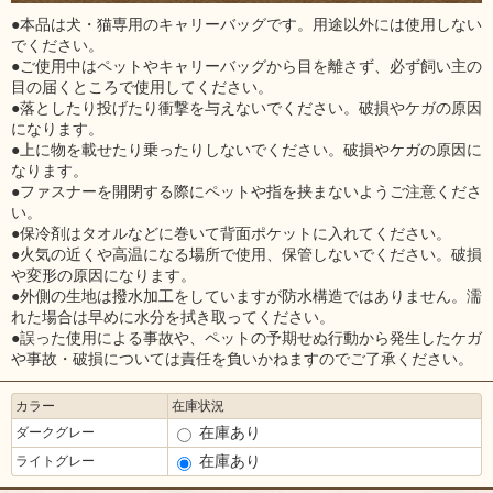
●本品は犬・猫専用のキャリーバッグです。用途以外には使用しない
でください。
●ご使用中はペットやキャリーバッグから目を離さず、必ず飼い主の
目の届くところで使用してください。
●落としたり投げたり衝撃を与えないでください。破損やケガの原因
になります。
●上に物を載せたり乗ったりしないでください。破損やケガの原因に
なります。
●ファスナーを開閉する際にペットや指を挟まないようご注意くださ
い。
●保冷剤はタオルなどに巻いて背面ポケットに入れてください。
●火気の近くや高温になる場所で使用、保管しないでください。破損
や変形の原因になります。
●外側の生地は撥水加工をしていますが防水構造ではありません。濡
れた場合は早めに水分を拭き取ってください。
●誤った使用による事故や、ペットの予期せぬ行動から発生したケガ
や事故・破損については責任を負いかねますのでご了承ください。
カラー
在庫状況
在庫あり
ダークグレー
在庫あり
ライトグレー