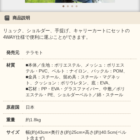
商品説明
リュック、ショルダー、手提げ、キャリーカートにセットの
4WAY仕様で便利に運ぶことができます。
発売元
テラモト
材質
■本体／生地：ポリエステル、メッシュ：ポリエス
テル・PVC、ベルト：ナイロン、バックル：POM、
■金具：スチール、留め具：スチール・マグネッ
ト、クッション：ポリウレタン、底：EVA、
■芯材：PP・EVA・グラスファイバー、中敷／ポリ
エステル・PE、ショルダーベルト／綿・スチール
原産国
日本
重量
約1.8kg
サイズ
幅(約)43cm×奥行き(約)25cm×高さ(約)40.5cm(ベル
ト含まず)