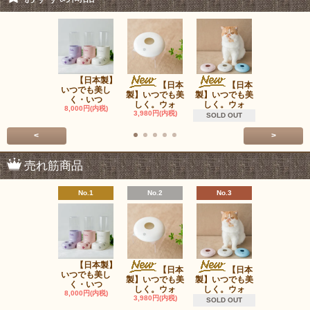
【日本製】
ウォ
【日本
【日本
いつでも美し
ータンク（
製】いつでも美
製】いつでも美
く・いつ
は含みま
しく。ウォ
しく。ウォ
8,000円(内税)
980円(内税
3,980円(内税)
SOLD OUT
<
>
売れ筋商品
No.1
No.2
No.3
No.4
【日本製】
ＯＰＰＯ P
【日本
【日本
いつでも美し
Carrie
製】いつでも美
製】いつでも美
く・いつ
22,000円(内
しく。ウォ
しく。ウォ
8,000円(内税)
3,980円(内税)
SOLD OUT