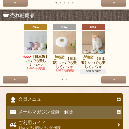
<
>
売れ筋商品
No.1
No.2
No.3
No.4
【日本製】
ＯＰＰＯ P
【日本
【日本
いつでも美し
Carrie
製】いつでも美
製】いつでも美
く・いつ
22,000円(内
しく。ウォ
しく。ウォ
8,000円(内税)
3,980円(内税)
SOLD OUT
<
>
会員メニュー
メールマガジン登録・解除
ご利用ガイド
支払い方法 / 配送方法 / 会社概要