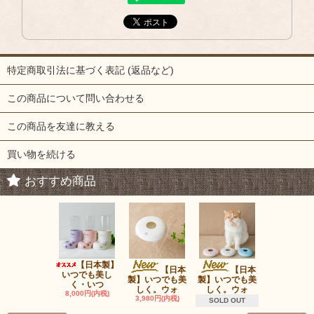
特定商取引法に基づく表記 (返品など)
この商品について問い合わせる
この商品を友達に教える
買い物を続ける
おすすめ商品
【日本製】
ウォ
【日本
【日本
いつでも美し
ータンク（
製】いつでも美
製】いつでも美
く・いつ
は含みま
しく。ウォ
しく。ウォ
8,000円(内税)
980円(内税
3,980円(内税)
SOLD OUT