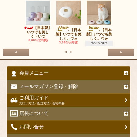
【日本製】
ＯＰＰＯ P
【日本
【日本
いつでも美し
Carrie
製】いつでも美
製】いつでも美
く・いつ
22,000円(内
しく。ウォ
しく。ウォ
8,000円(内税)
3,980円(内税)
SOLD OUT
<
>
会員メニュー
メールマガジン登録・解除
ご利用ガイド
支払い方法 / 配送方法 / 会社概要
店長について
お問い合せ