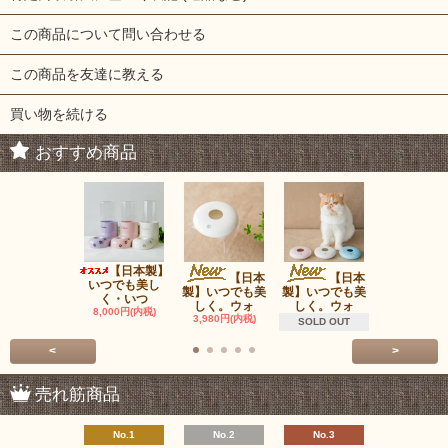
この商品について問い合わせる
この商品を友達に教える
買い物を続ける
おすすめ商品
【日本製】
ウォ
【日本
【日本
いつでも美し
ータンク（
製】いつでも美
製】いつでも美
く・いつ
は含みま
しく。ウォ
しく。ウォ
8,000円(内税)
980円(内税
3,980円(内税)
SOLD OUT
<
>
売れ筋商品
No.1
No.2
No.3
No.4