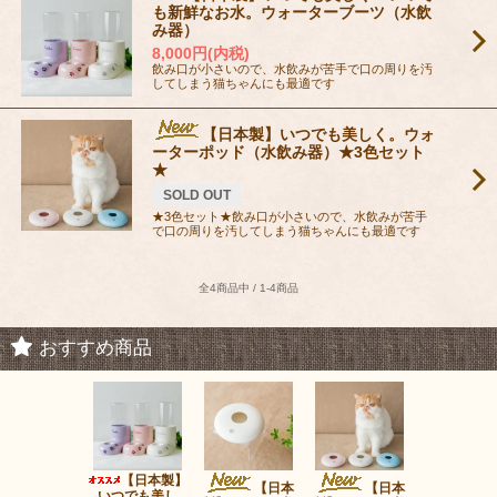
も新鮮なお水。ウォーターブーツ（水飲
み器）
8,000円(内税)
飲み口が小さいので、水飲みが苦手で口の周りを汚
してしまう猫ちゃんにも最適です
【日本製】いつでも美しく。ウォ
ーターポッド（水飲み器）★3色セット
★
SOLD OUT
★3色セット★飲み口が小さいので、水飲みが苦手
で口の周りを汚してしまう猫ちゃんにも最適です
全4商品中 / 1-4商品
おすすめ商品
【日本製】
ウォ
【日本
【日本
いつでも美し
ータンク（