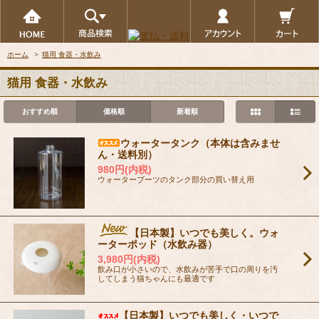
ホーム
>
猫用 食器・水飲み
猫用 食器・水飲み
おすすめ順
価格順
新着順
ウォータータンク（本体は含みませ
ん・送料別）
980円(内税)
ウォーターブーツのタンク部分の買い替え用
【日本製】いつでも美しく。ウォ
ーターポッド（水飲み器）
3,980円(内税)
飲み口が小さいので、水飲みが苦手で口の周りを汚
してしまう猫ちゃんにも最適です
【日本製】いつでも美しく・いつで