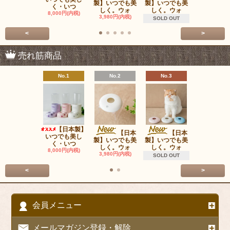
製】いつでも美
製】いつでも美
く・いつ
は含みま
しく。ウォ
しく。ウォ
8,000円(内税)
980円(内税
3,980円(内税)
SOLD OUT
<
>
売れ筋商品
No.1
No.2
No.3
No.4
【日本製】
ＯＰＰＯ P
【日本
【日本
いつでも美し
Carrie
製】いつでも美
製】いつでも美
く・いつ
22,000円(内
しく。ウォ
しく。ウォ
8,000円(内税)
3,980円(内税)
SOLD OUT
<
>
会員メニュー
メールマガジン登録・解除