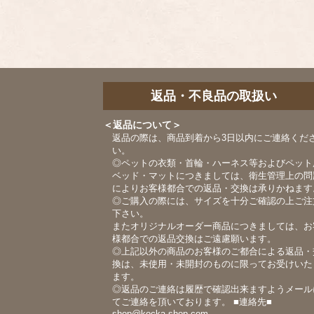
返品・不良品の取扱い
＜返品について＞
返品の際は、商品到着から3日以内にご連絡くだ
い。
◎ペットの衣類・首輪・ハーネス等およびペット
ベッド・マットにつきましては、衛生管理上の問
によりお客様都合での返品・交換は承りかねます
◎ご購入の際には、サイズを十分ご確認の上ご注
下さい。
またオリジナルオーダー商品につきましては、お
様都合での返品交換はご遠慮願います。
◎上記以外の商品のお客様のご都合による返品・
換は、未使用・未開封のものに限ってお受けいた
ます。
◎返品のご連絡は履歴で確認出来ますようメール
てご連絡を頂いております。 ■連絡先■
shop@kocka-shop.com