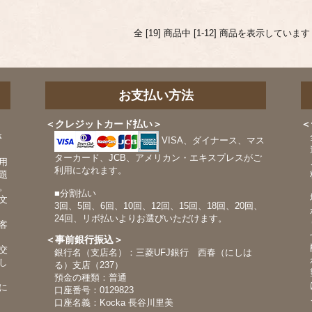
全 [19] 商品中 [1-12] 商品を表示していま
お支払い方法
＜クレジットカード払い＞
＜
さ
VISA、ダイナース、マス
ターカード、JCB、アメリカン・エキスプレスがご
用
利用になれます。
題
。
■分割払い
文
3回、5回、6回、10回、12回、15回、18回、20回、
24回、リボ払いよりお選びいただけます。
客
＜事前銀行振込＞
交
銀行名（支店名）：三菱UFJ銀行 西春（にしは
し
る）支店（237）
預金の種類：普通
に
口座番号：0129823
口座名義：Kocka 長谷川里美