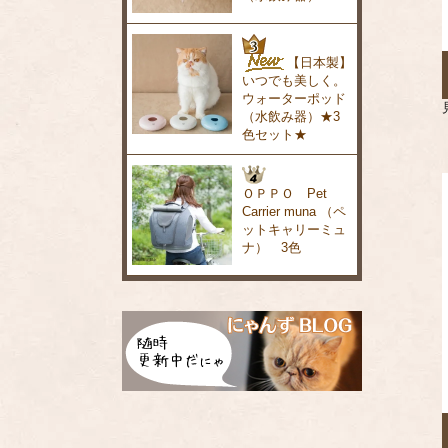
【日本製】
いつでも美しく。
ウォーターポッド
（水飲み器）★3
色セット★
ＯＰＰＯ Pet
Carrier muna （ペ
ットキャリーミュ
ナ） 3色