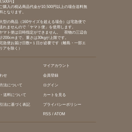
3,500円】
ご購入の税込商品代金が10,500円以上の場合送料無
料となります。
大型の商品（160サイズを超える場合）は宅急便で
送れませんので「ヤマト便」を使用します。
ヤマト便は日時指定ができません。 荷物の三辺合
計200cmまで。重さは30kgが上限です。
宅急便お届け日数+１日が必要です（離島・一部エ
リアを除く）
マイアカウント
わせ
会員登録
方法について
ログイン
・送料について
カートを見る
引法に基づく表記
プライバシーポリシー
RSS
/
ATOM