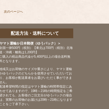
す
次のページへ
配送方法・送料について
ヤマト運輸か日本郵便（ゆうパック）＞
全国一律500円（税別）【東北は700円（税別）北海
道・沖縄・離島は1,200円】
ご購入の税込商品代金が5,400円以上の場合送料無
料となります。
地域又はお荷物のサイズや重さにより、ヤマト運輸
かゆうパックのどちらかを使用させていただいてお
り、お客様が配送業者をお選びいただく事ができま
せん。
配達希望時間の指定はヤマト運輸の時間帯指定にあ
わせてありますので、19時～21時の時間指定をご希
望されても、お客様のご注文分がゆうパックの場合
は、実際のお荷物のお届けは20時～21時になります
ことをご了承下さい。