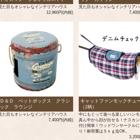
見た目もオシャレなインテリアハウス
見た目もオシャレなインテリアハ
12,960円(内税)
7,40
Ｄ＆Ｄ ペットボックス クラシ
キャットファンモックチュ
ック ラウンジ
（2柄）
見た目もオシャレなインテリアハウス
中にもぐって遊べる楽しいハンモ
7,400円(内税)
真ん中から顔が出せる！ナスカン
付け簡単！ウッドワンサークルに
り！耐荷重は５ｋｇ迄OK。
3,20