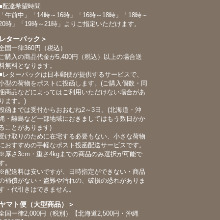
■配達希望時間
「午前中」「14時～16時」「16時～18時」「18時～
20時」「19時～21時」よりご指定いただけます。
レターパック＞
全国一律360円（税込）
ご購入の商品代金が5,400円（税込）以上の場合送
料無料となります。
■レターパックは日本郵便が提供するサービスで、
小型の荷物をポストに投函します。(ご購入個数・同
梱商品などによってはご利用いただけない場合があ
ります。)
投函までは受付からおおむね2～3日。(北海道・沖
縄・離島など一部地域におきましてはもう数日かか
ることがあります)
受け取りのために在宅する必要もない、小さな荷物
におすすめの手軽なポスト投函配送サービスです。
※厚さ3cm・重さ4kgまでの商品のみ選択が可能で
す。
※配送料は安いですが、日時指定ができない・商品
の補償がない・盗難や汚れの、破損の恐れがありま
す・代引きはできません。
ヤマト便（大型商品）＞
全国一律2,000円（税別）【北海道2,500円・沖縄