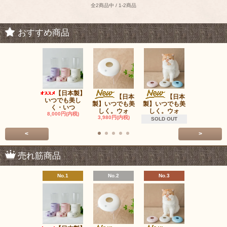
全2商品中 / 1-2商品
おすすめ商品
【日本製】
ウォ
【日本
【日本
いつでも美し
ータンク（
製】いつでも美
製】いつでも美
く・いつ
は含みま
しく。ウォ
しく。ウォ
8,000円(内税)
980円(内税
3,980円(内税)
SOLD OUT
<
>
売れ筋商品
No.1
No.2
No.3
No.4