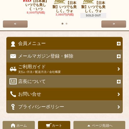
【日本製】
ＯＰＰＯ P
【日本
【日本
いつでも美し
Carrie
製】いつでも美
製】いつでも美
く・いつ
22,000円(内
しく。ウォ
しく。ウォ
8,000円(内税)
3,980円(内税)
SOLD OUT
<
>
会員メニュー
メールマガジン登録・解除
ご利用ガイド
支払い方法 / 配送方法 / 会社概要
店長について
お問い合せ
プライバシーポリシー
ホーム
カート
ページ先頭へ