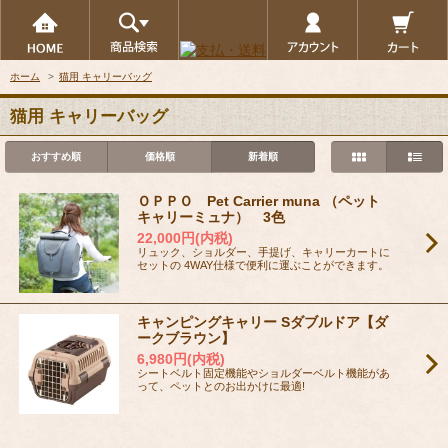
ホーム
>
猫用 キャリーバッグ
猫用 キャリーバッグ
おすすめ順
価格順
新着順
ＯＰＰＯ Pet Carrier muna （ペット
キャリーミュナ） 3色
22,000円(内税)
リュック、ショルダー、手提げ、キャリーカートに
セットの 4WAY仕様で便利に運ぶことができます。
キャンピングキャリー Sダブルドア【ダ
ークブラウン】
6,980円(内税)
シートベルト固定機能やショルダーベルト機能があ
って、ペットとのお出かけに最適!